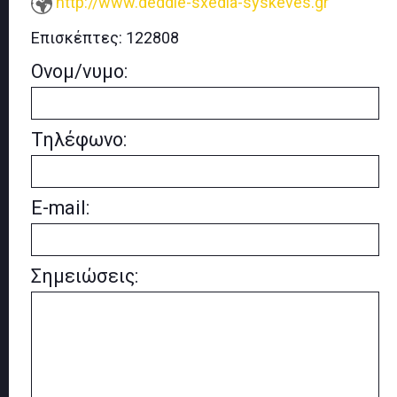
http://www.deddie-sxedia-syskeves.gr
Επισκέπτες:
122808
Ονομ/νυμο:
Τηλέφωνο:
E-mail:
Σημειώσεις: