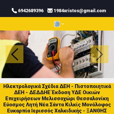
6942689396
1984xristos@gmail.com
Ηλεκτρολογικά Σχέδια ΔΕΗ - Πιστοποιητικά
ΔΕΗ - ΔΕΔΔΗΕ Έκδοση ΥΔΕ Οικιών
Επιχειρήσεων Μελισσοχώρι Θεσσαλονίκη
Εύοσμος Λητή Νέα Σάντα Κιλκίς Μονόλοφος
Ευκαρπία Ιερισσός Χαλκιδικής - ΞΑΝΘΗΣ