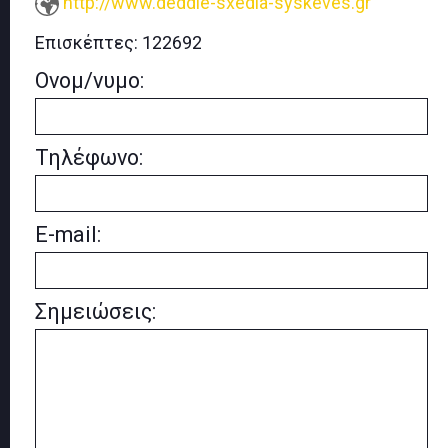
http://www.deddie-sxedia-syskeves.gr
Επισκέπτες:
122692
Ονομ/νυμο:
Τηλέφωνο:
E-mail:
Σημειώσεις: